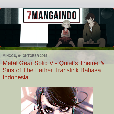
MINGGU, 04 OKTOBER 2015
Metal Gear Solid V - Quiet's Theme &
Sins of The Father Translirik Bahasa
Indonesia