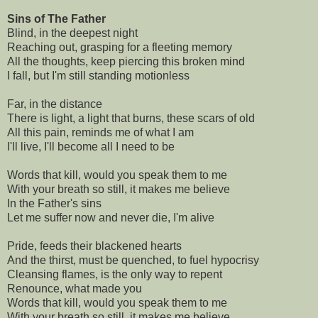
Sins of The Father
Blind, in the deepest night 

Reaching out, grasping for a fleeting memory 

All the thoughts, keep piercing this broken mind 

I fall, but I'm still standing motionless

Far, in the distance 

There is light, a light that burns, these scars of old 

All this pain, reminds me of what I am 

I'll live, I'll become all I need to be

Words that kill, would you speak them to me 

With your breath so still, it makes me believe 

In the Father's sins 

Let me suffer now and never die, I'm alive

Pride, feeds their blackened hearts 

And the thirst, must be quenched, to fuel hypocrisy 

Cleansing flames, is the only way to repent 

Renounce, what made you 

Words that kill, would you speak them to me 

With your breath so still, it makes me believe
