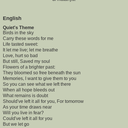
English
Quiet's Theme
Birds in the sky

Carry these words for me

Life tasted sweet:

It let me live; let me breathe

Love, hurt so bad

But still, Saved my soul

Flowers of a brighter past:

They bloomed so free beneath the sun

Memories, I want to give them to you

So you can see what we left there

When all hope bleeds out

What remains is doubt

Should've left it all for you, For tomorrow

As your time draws near

Will you live in fear?

Could've left it all for you

But we let go