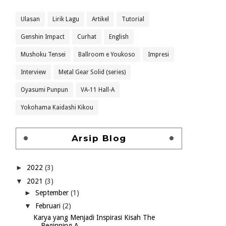
Ulasan
Lirik Lagu
Artikel
Tutorial
Genshin Impact
Curhat
English
Mushoku Tensei
Ballroom e Youkoso
Impresi
Interview
Metal Gear Solid (series)
Oyasumi Punpun
VA-11 Hall-A
Yokohama Kaidashi Kikou
Arsip Blog
►
2022
(3)
▼
2021
(3)
►
September
(1)
▼
Februari
(2)
Karya yang Menjadi Inspirasi Kisah The
Beginning A...