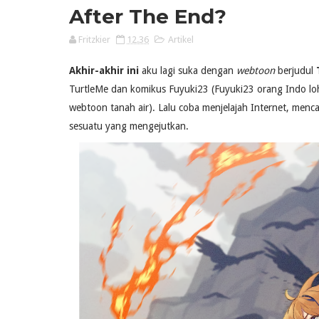
After The End?
Fritzkier
12.36
Artikel
Akhir-akhir ini
aku lagi suka dengan
webtoon
berjudul
TurtleMe dan komikus Fuyuki23 (Fuyuki23 orang Indo loh
webtoon tanah air). Lalu coba menjelajah Internet, menc
sesuatu yang mengejutkan.