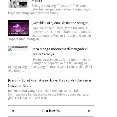
Manga
Sebagai seorang """veteran""" di dunia
tetek bengek penerjemahan manga, saya
ingin membagikan beberapa font y...
[Genshin Lore] Analisis Raiden Shogun
Apa kabar semuanya, lama tak jumpa
mwehehe. Kali ini mau bahas atau analisis
sedikit tentang Raiden Shogun di Genshin
Impact (dan mungkin ...
Baca Manga Indonesia di Mangadex?
Begini Caranya...
Hmm, setelah cukup lama main-main di
Mangadex, sepertinya masih jarang ya
orang-orang umum yang memakai website ini. Nah kali ini
aku mau ...
[Genshin Lore] Kisah Asase Hibiki, Tragedi di Pulai Seirai
Inazuma -draft-
Berikut cerita yang diceritakan melalui set artefak
Shimenawa's Reminiscence Asase Hibiki adalah seorang
gadis kuil dari Kuil Asase di ...
Labels