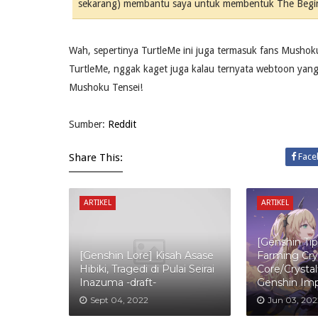
sekarang) membantu saya untuk membentuk The Beginni
Wah, sepertinya TurtleMe ini juga termasuk fans Mushoku 
TurtleMe, nggak kaget juga kalau ternyata webtoon yang
Mushoku Tensei!
Sumber:
Reddit
Share This:
Face
ARTIKEL
ARTIKEL
[Genshin Ti
[Genshin Lore] Kisah Asase
Farming Cry
Hibiki, Tragedi di Pulai Seirai
Core/Crystalf
Inazuma -draft-
Genshin Im
Sept 04, 2022
Jun 03, 202