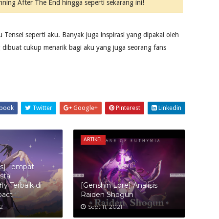
ng After The End hingga seperti sekarang ini!
Tensei seperti aku. Banyak juga inspirasi yang dipakai oleh
 dibuat cukup menarik bagi aku yang juga seorang fans
book
Twitter
Google+
Pinterest
Linkedin
ARTIKEL
ps] Tempat
stal
ly Terbaik di
[Genshin Lore] Analisis
pact
Raiden Shogun
2
Sept 11, 2021